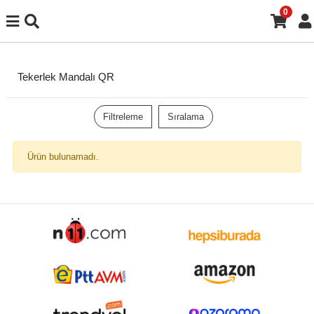
0
Tekerlek Mandalı QR
Filtreleme
Sıralama
Ürün bulunamadı.