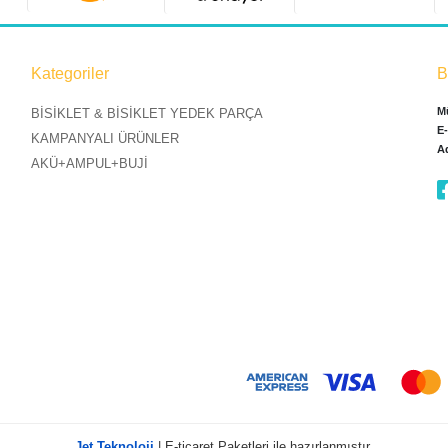
Kategoriler
B
Mü
BİSİKLET & BİSİKLET YEDEK PARÇA
E
KAMPANYALI ÜRÜNLER
A
AKÜ+AMPUL+BUJİ
Jet Teknoloji
| E-ticaret Paketleri ile hazırlanmıştır.