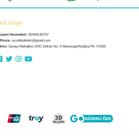
ize Ulaşın
şteri Hizmetleri:
05448140707
-Posta:
uysalbisiklettr@gmail.com
dres:
Sanayi Mahallesi 2041 Sokak No: 6 Manavgat/Antalya PK: 07600