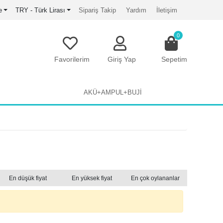
e
TRY - Türk Lirası
Sipariş Takip
Yardım
İletişim
0
Favorilerim
Giriş Yap
Sepetim
AKÜ+AMPUL+BUJİ
En düşük fiyat
En yüksek fiyat
En çok oylananlar