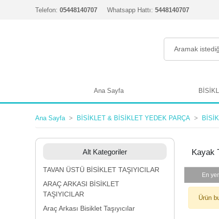
Telefon:
05448140707
Whatsapp Hattı:
5448140707
Ana Sayfa
BİSİK
Ana Sayfa
BİSİKLET & BİSİKLET YEDEK PARÇA
BİSİ
Alt Kategoriler
Kayak T
TAVAN ÜSTÜ BİSİKLET TAŞIYICILAR
En yen
ARAÇ ARKASI BİSİKLET
TAŞIYICILAR
Ürün b
Araç Arkası Bisiklet Taşıyıcılar