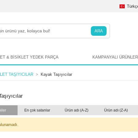
Türkç
ARA
LET & BİSİKLET YEDEK PARÇA
KAMPANYALI ÜRÜNLER
KLET TAŞIYICILAR
Kayak Taşıyıcılar
aşıyıcılar
iler
En çok satanlar
Ürün adı (A-Z)
Ürün adı (Z-A)
ulunamadı.