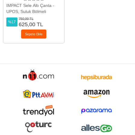
IMPACT Sele Altı Çanta -
UPOS, Suluk Bölmeli
750,00 TL
%17
625,00 TL
Sepete Ekle