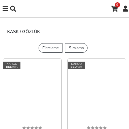
0
KASK / GÖZLÜK
Filtreleme
Sıralama
KARGO
KARGO
BEDAVA
BEDAVA