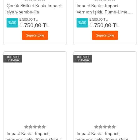
Çocuk Bisiklet Kaskı Impact
Impact Kask - Impact
siyah-pembe-lila
Vernıon Işıklı, Füme-Lime,
M Kask
2.500,00 TL
2.500,00 TL
%30
%30
1.750,00 TL
1.750,00 TL
Sepete Ekle
Sepete Ekle
KARGO
KARGO
BEDAVA
BEDAVA
Impact Kask - Impact,
Impact Kask - Impact,
Vernıon, Işıklı, Siyah-Mavi, L
Vernıon, Işıklı, Siyah-Mavi,