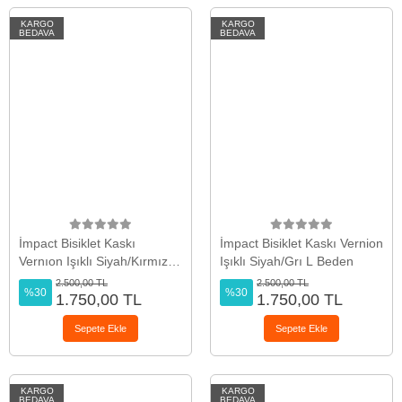
KARGO
KARGO
BEDAVA
BEDAVA
İmpact Bisiklet Kaskı
İmpact Bisiklet Kaskı Vernion
Vernıon Işıklı Siyah/Kırmızı
Işıklı Siyah/Grı L Beden
M Beden
2.500,00 TL
2.500,00 TL
%30
%30
1.750,00 TL
1.750,00 TL
Sepete Ekle
Sepete Ekle
KARGO
KARGO
BEDAVA
BEDAVA