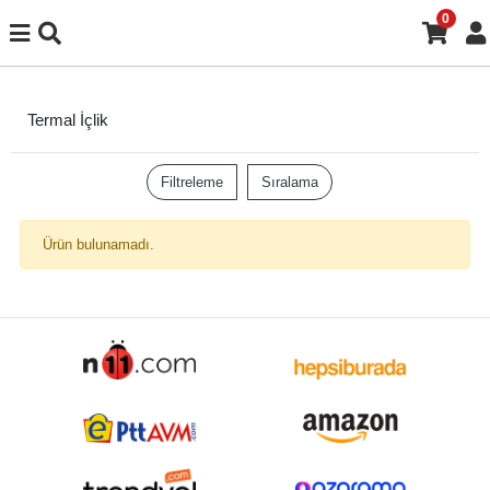
0
Termal İçlik
Filtreleme
Sıralama
Ürün bulunamadı.