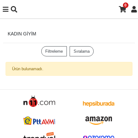
0
KADIN GİYİM
Filtreleme
Sıralama
Ürün bulunamadı.