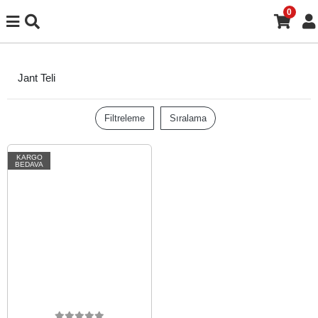
0
Jant Teli
Filtreleme
Sıralama
KARGO
BEDAVA