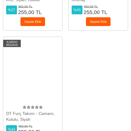
350,00 TL
450,00 TL
%27
%43
255,00 TL
255,00 TL
Sepete Ekle
Sepete Ekle
KARGO
BEDAVA
DT Furç Takımı - Camaro,
Kutulu, Siyah
450,00 TL
%43