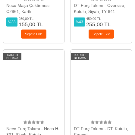
Neco Maşa Çektirmesi -
DT Furç Takımı - Oversize,
C2861, Kartlı
Kutulu, Siyah, TY-841
250,00 TL
450,00 TL
%38
%43
155,00 TL
255,00 TL
Sepete Ekle
Sepete Ekle
KARGO
KARGO
BEDAVA
BEDAVA
Neco Furç Takımı - Neco H-
DT Furç Takımı - DT, Kutulu,
831, Siyah, Kutulu
Kromaj