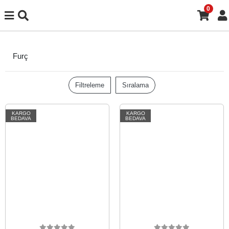
0
Furç
Filtreleme
Sıralama
KARGO
KARGO
BEDAVA
BEDAVA