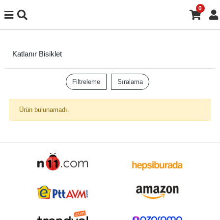
0
Katlanır Bisiklet
Filtreleme
Sıralama
Ürün bulunamadı.