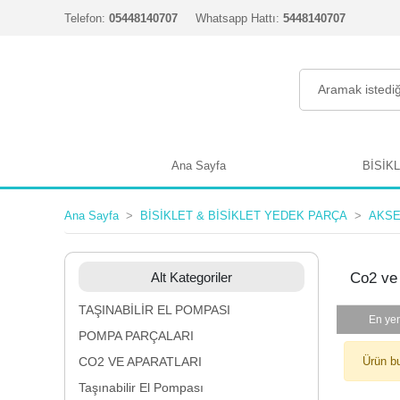
Telefon:
05448140707
Whatsapp Hattı:
5448140707
Ana Sayfa
BİSİK
Ana Sayfa
BİSİKLET & BİSİKLET YEDEK PARÇA
AKS
Alt Kategoriler
Co2 ve 
TAŞINABİLİR EL POMPASI
En yen
POMPA PARÇALARI
CO2 VE APARATLARI
Ürün b
Taşınabilir El Pompası