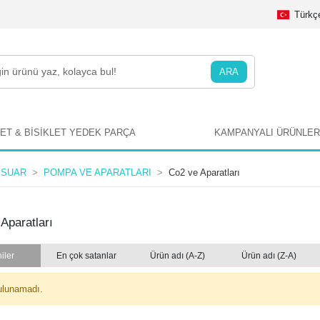
Türkç
ARA
LET & BİSİKLET YEDEK PARÇA
KAMPANYALI ÜRÜNLER
ESUAR
POMPA VE APARATLARI
Co2 ve Aparatları
Aparatları
iler
En çok satanlar
Ürün adı (A-Z)
Ürün adı (Z-A)
ulunamadı.