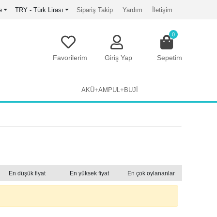
e
TRY - Türk Lirası
Sipariş Takip
Yardım
İletişim
0
Favorilerim
Giriş Yap
Sepetim
AKÜ+AMPUL+BUJİ
En düşük fiyat
En yüksek fiyat
En çok oylananlar