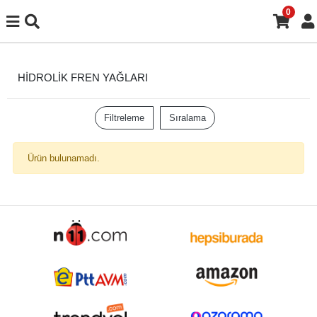
0
HİDROLİK FREN YAĞLARI
Filtreleme
Sıralama
Ürün bulunamadı.