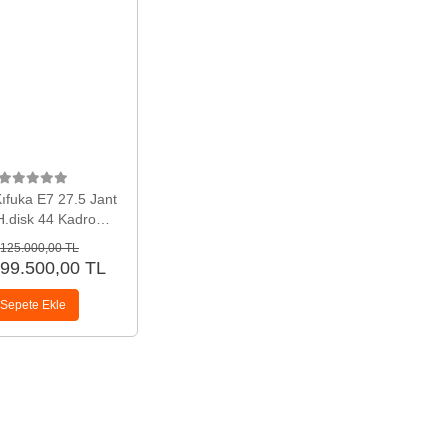
ıfuka E7 27.5 Jant
H.disk 44 Kadro
estekli Bisiklet
125.000,00 TL
99.500,00 TL
Sepete Ekle