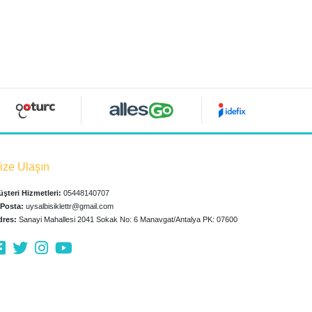
ize Ulaşın
şteri Hizmetleri:
05448140707
-Posta:
uysalbisiklettr@gmail.com
dres:
Sanayi Mahallesi 2041 Sokak No: 6 Manavgat/Antalya PK: 07600