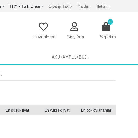
e
TRY - Türk Lirası
Sipariş Takip
Yardım
İletişim
0
Favorilerim
Giriş Yap
Sepetim
AKÜ+AMPUL+BUJİ
ti
En düşük fiyat
En yüksek fiyat
En çok oylananlar