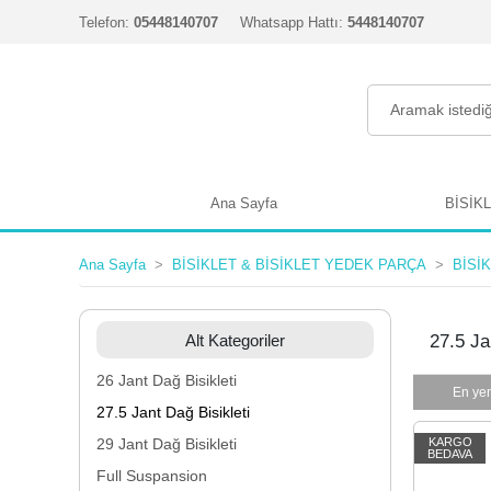
Telefon:
05448140707
Whatsapp Hattı:
5448140707
Ana Sayfa
BİSİK
Ana Sayfa
BİSİKLET & BİSİKLET YEDEK PARÇA
BİSİ
Alt Kategoriler
27.5 Ja
26 Jant Dağ Bisikleti
En yen
27.5 Jant Dağ Bisikleti
29 Jant Dağ Bisikleti
KARGO
BEDAVA
Full Suspansion