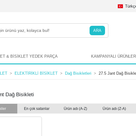
Türkç
ARA
LET & BİSİKLET YEDEK PARÇA
KAMPANYALI ÜRÜNLER
KLET
ELEKTİRİKLİ BİSİKLET
Dağ Bisikletleri
27.5 Jant Dağ Bisikle
nt Dağ Bisikleti
iler
En çok satanlar
Ürün adı (A-Z)
Ürün adı (Z-A)