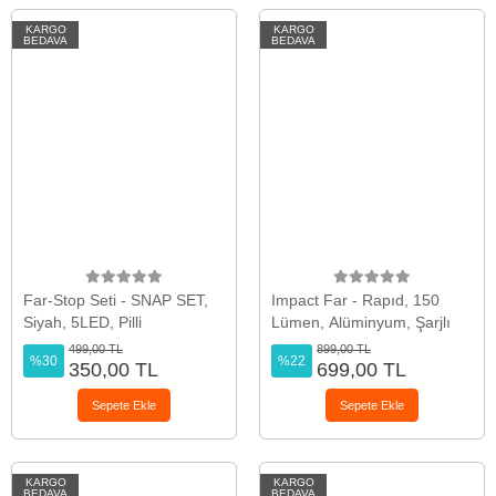
KARGO
KARGO
BEDAVA
BEDAVA
Far-Stop Seti - SNAP SET,
Impact Far - Rapıd, 150
Siyah, 5LED, Pilli
Lümen, Alüminyum, Şarjlı
499,00 TL
899,00 TL
%30
%22
350,00 TL
699,00 TL
Sepete Ekle
Sepete Ekle
KARGO
KARGO
BEDAVA
BEDAVA