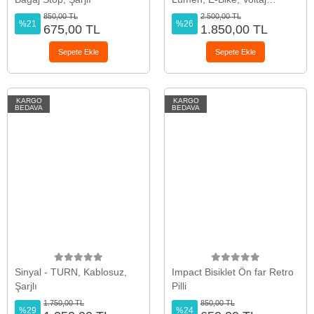
Düzenleyici
850,00 TL
2.500,00 TL
%21
%26
675,00 TL
1.850,00 TL
Sepete Ekle
Sepete Ekle
KARGO
KARGO
BEDAVA
BEDAVA
Sinyal - TURN, Kablosuz,
Impact Bisiklet Ön far Retro
Şarjlı
Pilli
1.750,00 TL
850,00 TL
%29
%24