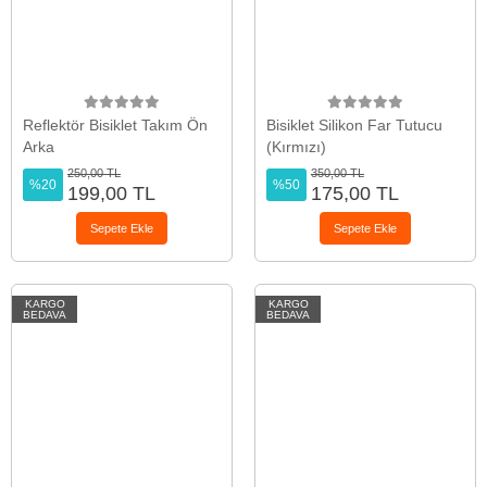
Reflektör Bisiklet Takım Ön
Bisiklet Silikon Far Tutucu
Arka
(Kırmızı)
250,00 TL
350,00 TL
%20
%50
199,00 TL
175,00 TL
Sepete Ekle
Sepete Ekle
KARGO
KARGO
BEDAVA
BEDAVA