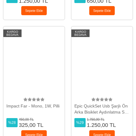
1.250,00 TL
650,00 TL
Sepete Ekle
Sepete Ekle
KARGO
KARGO
BEDAVA
BEDAVA
Impact Far - Mono, 1W, Pilli
Epic QuickSet Usb Şarjlı Ön
Arka Bisiklet Aydınlatma Seti
FST-403
450,00 TL
1.750,00 TL
%28
%29
325,00 TL
1.250,00 TL
Sepete Ekle
Sepete Ekle