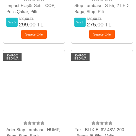
Impact Flaşör Seti - COP,
Stop Lambası - S-55, 2 LED,
Polis Çakar, Pilli
Bagaj Stop, Pilli
399,00 TL
350,00 TL
%25
%21
299,00 TL
275,00 TL
Sepete Ekle
Sepete Ekle
KARGO
KARGO
BEDAVA
BEDAVA
Arka Stop Lambası - HUMP,
Far - BLIX-E, 6V-48V, 200
Bagaj Stop, Şarjlı
Lümen, E-Bike, Voltaj