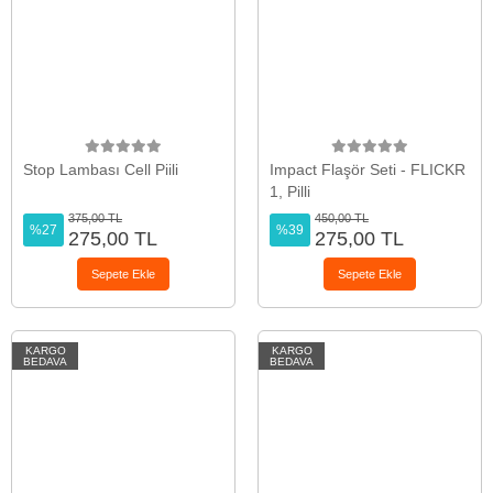
Stop Lambası Cell Piili
Impact Flaşör Seti - FLICKR
1, Pilli
375,00 TL
450,00 TL
%27
%39
275,00 TL
275,00 TL
Sepete Ekle
Sepete Ekle
KARGO
KARGO
BEDAVA
BEDAVA