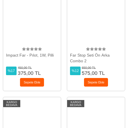
Impact Far - Pılot, 1W, Pilli
Far Stop Seti Ön Arka
Combo 2
450,00 TL
650,00 TL
%17
%12
375,00 TL
575,00 TL
Sepete Ekle
Sepete Ekle
KARGO
KARGO
BEDAVA
BEDAVA