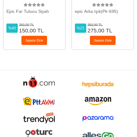
Epic Far Tutucu Siyah
epic Arka Işık(Plr-695)
250,00 TL
350,00 TL
%40
%21
150,00 TL
275,00 TL
Sepete Ekle
Sepete Ekle