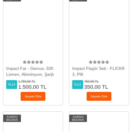
Impact Far - Genıus, 500
Impact Flaşör Seti - FLICKR
Lümen, Alüminyum, Şarjlı
3, Pilli
1.750,00 TL
450,00 TL
%14
%22
1.500,00 TL
350,00 TL
Sepete Ekle
Sepete Ekle
KARGO
KARGO
BEDAVA
BEDAVA