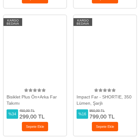
KARGO
KARGO
BEDAVA
BEDAVA
Bisiklet Plus Ön+Arka Far
Impact Far - SHORTIE, 350
Takımı
Lümen, Şarjlı
450,00 TL
950,00 TL
%34
%16
299,00 TL
799,00 TL
Sepete Ekle
Sepete Ekle