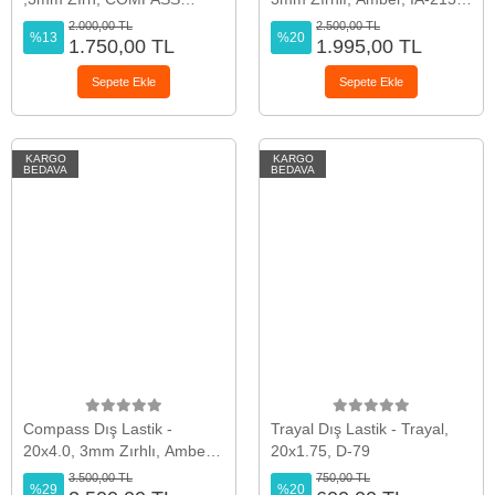
P1272
INNOVA
2.000,00 TL
2.500,00 TL
%13
%20
1.750,00 TL
1.995,00 TL
Sepete Ekle
Sepete Ekle
KARGO
KARGO
BEDAVA
BEDAVA
Compass Dış Lastik -
Trayal Dış Lastik - Trayal,
20x4.0, 3mm Zırhlı, Amber,
20x1.75, D-79
COMPASS W2117
3.500,00 TL
750,00 TL
%29
%20