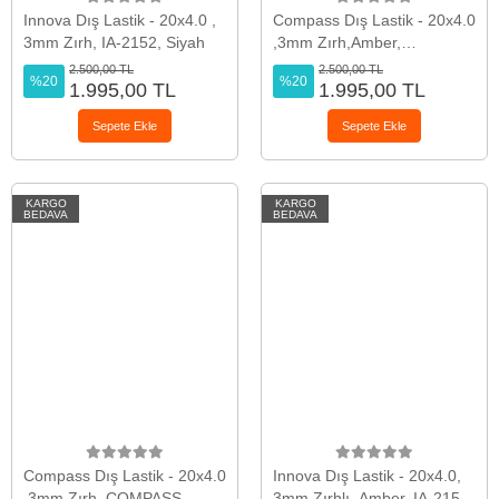
Innova Dış Lastik - 20x4.0 ,
Compass Dış Lastik - 20x4.0
3mm Zırh, IA-2152, Siyah
,3mm Zırh,Amber,
COMPASS P1272
2.500,00 TL
2.500,00 TL
%20
%20
1.995,00 TL
1.995,00 TL
Sepete Ekle
Sepete Ekle
KARGO
KARGO
BEDAVA
BEDAVA
Compass Dış Lastik - 20x4.0
Innova Dış Lastik - 20x4.0,
,3mm Zırh, COMPASS
3mm Zırhlı, Amber, IA-2152,