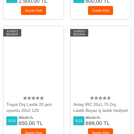
2.500,00 TL
600,00 TL
Sepete Ekle
Sepete Ekle
KARGO
KARGO
BEDAVA
BEDAVA
Trayal Dış Lastik 20 jant
Anlaş IRC 20x1,75 Dış
uyumlu 20x2.125
Lastik Beyaz iç lastik hediyeli
850,00 TL
850,00 TL
%24
%18
650,00 TL
699,00 TL
Sepete Ekle
Sepete Ekle