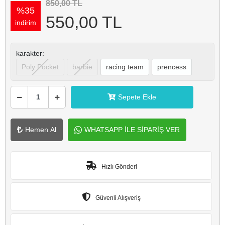
850,00 TL
%35
550,00 TL
indirim
karakter:
Poly Pocket
barbie
racing team
prencess
Sepete Ekle
Hemen Al
WHATSAPP İLE SİPARİŞ VER
Hızlı Gönderi
Güvenli Alışveriş