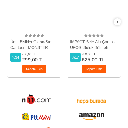
Ümit Bisiklet Gidon/Sırt
IMPACT Sele Altı Çanta -
Çantası - MONSTER
UPOS, Suluk Bölmeli
HIGH Karakterli, Kız
450,00 TL
750,00 TL
%34
%17
299,00 TL
625,00 TL
Sepete Ekle
Sepete Ekle